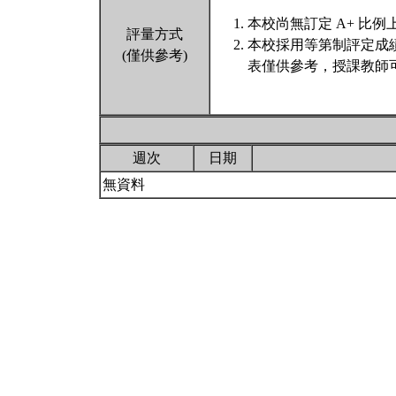
本校尚無訂定 A+ 比例
評量方式
本校採用等第制評定成
(僅供參考)
表僅供參考，授課教師
週次
日期
無資料