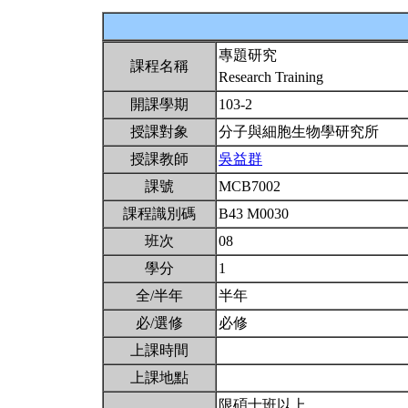
專題研究
課程名稱
Research Training
開課學期
103-2
授課對象
分子與細胞生物學研究所
授課教師
吳益群
課號
MCB7002
課程識別碼
B43 M0030
班次
08
學分
1
全/半年
半年
必/選修
必修
上課時間
上課地點
限碩士班以上