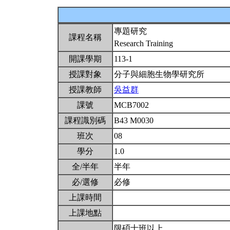
專題研究
課程名稱
Research Training
開課學期
113-1
授課對象
分子與細胞生物學研究所
授課教師
吳益群
課號
MCB7002
課程識別碼
B43 M0030
班次
08
學分
1.0
全/半年
半年
必/選修
必修
上課時間
上課地點
限碩士班以上