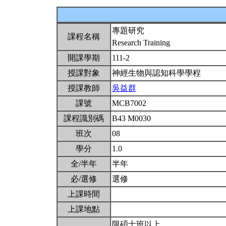
專題研究
課程名稱
Research Training
開課學期
111-2
授課對象
神經生物與認知科學學程
授課教師
吳益群
課號
MCB7002
課程識別碼
B43 M0030
班次
08
學分
1.0
全/半年
半年
必/選修
選修
上課時間
上課地點
限碩士班以上