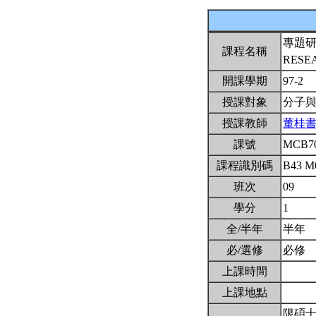
專題
課程名稱
RESE
開課學期
97-2
授課對象
分子
授課教師
董桂
課號
MCB7
課程識別碼
B43 M
班次
09
學分
1
全/半年
半年
必/選修
必修
上課時間
上課地點
限碩