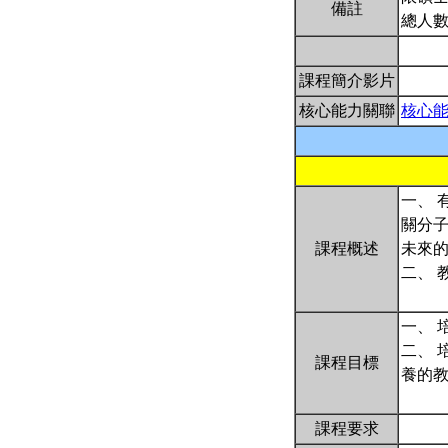
備註
總人數
課程簡介影片
核心能力關聯
核心
一、
關分
課程概述
未來
二、 
一、
二、
課程目標
養的
課程要求