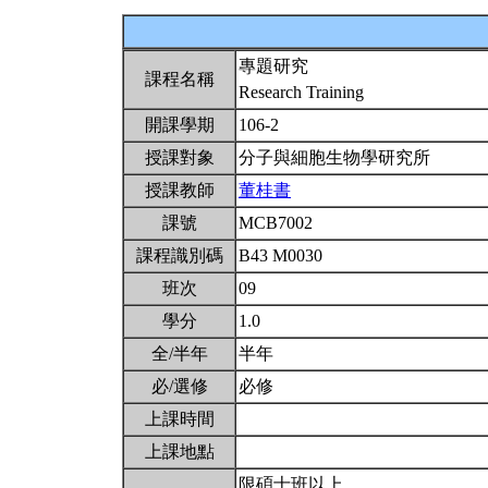
專題研究
課程名稱
Research Training
開課學期
106-2
授課對象
分子與細胞生物學研究所
授課教師
董桂書
課號
MCB7002
課程識別碼
B43 M0030
班次
09
學分
1.0
全/半年
半年
必/選修
必修
上課時間
上課地點
限碩士班以上