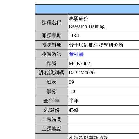
專題研究
課程名稱
Research Training
開課學期
113-1
授課對象
分子與細胞生物學研究所
授課教師
董桂書
課號
MCB7002
課程識別碼
B43EM0030
班次
09
學分
1.0
全/半年
半年
必/選修
必修
上課時間
上課地點
本課程以英語授課。