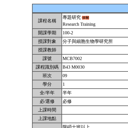
專題研究
課程名稱
Research Training
開課學期
100-2
授課對象
分子與細胞生物學研究所
授課教師
課號
MCB7002
課程識別碼
B43 M0030
班次
09
學分
1
全/半年
半年
必/選修
必修
上課時間
上課地點
限碩士班以上