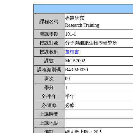
專題研究
課程名稱
Research Training
開課學期
101-1
授課對象
分子與細胞生物學研究所
授課教師
董桂書
課號
MCB7002
課程識別碼
B43 M0030
班次
09
學分
1
全/半年
半年
必/選修
必修
上課時間
上課地點
備註
總人數上限：20人