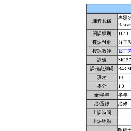
專題
課程名稱
Resear
開課學期
112-1
授課對象
分子
授課教師
蔡宜
課號
MCB7
課程識別碼
B43 
班次
10
學分
1.0
全/半年
半年
必/選修
必修
上課時間
上課地點
限碩