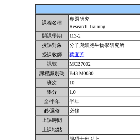
專題研究
課程名稱
Research Training
開課學期
113-2
授課對象
分子與細胞生物學研究所
授課教師
蔡宜芳
課號
MCB7002
課程識別碼
B43 M0030
班次
10
學分
1.0
全/半年
半年
必/選修
必修
上課時間
上課地點
限碩士班以上