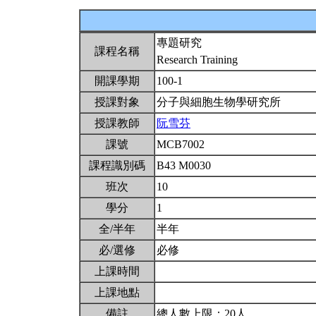
專題研究
課程名稱
Research Training
開課學期
100-1
授課對象
分子與細胞生物學研究所
授課教師
阮雪芬
課號
MCB7002
課程識別碼
B43 M0030
班次
10
學分
1
全/半年
半年
必/選修
必修
上課時間
上課地點
備註
總人數上限：20人