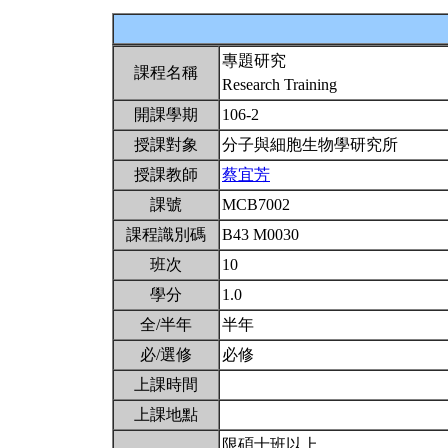
專題研究
課程名稱
Research Training
開課學期
106-2
授課對象
分子與細胞生物學研究所
授課教師
蔡宜芳
課號
MCB7002
課程識別碼
B43 M0030
班次
10
學分
1.0
全/半年
半年
必/選修
必修
上課時間
上課地點
限碩士班以上