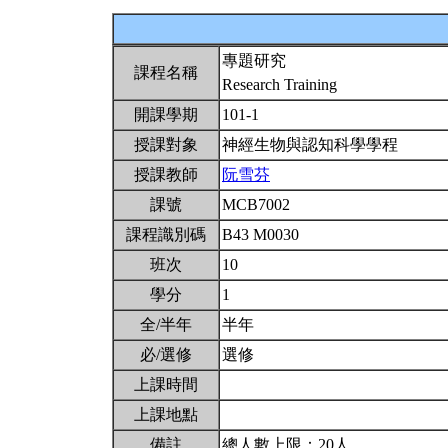
專題研究
課程名稱
Research Training
開課學期
101-1
授課對象
神經生物與認知科學學程
授課教師
阮雪芬
課號
MCB7002
課程識別碼
B43 M0030
班次
10
學分
1
全/半年
半年
必/選修
選修
上課時間
上課地點
備註
總人數上限：20人