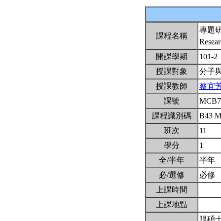
專題
課程名稱
Resear
開課學期
101-2
授課對象
分子
授課教師
蔡宜
課號
MCB7
課程識別碼
B43 
班次
11
學分
1
全/半年
半年
必/選修
必修
上課時間
上課地點
限碩