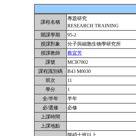
專題研究
課程名稱
RESEARCH TRAINING
開課學期
95-2
授課對象
分子與細胞生物學研究所
授課教師
蔡宜芳
課號
MCB7002
課程識別碼
B43 M0030
班次
11
學分
1
全/半年
半年
必/選修
必修
上課時間
上課地點
限碩士班以上