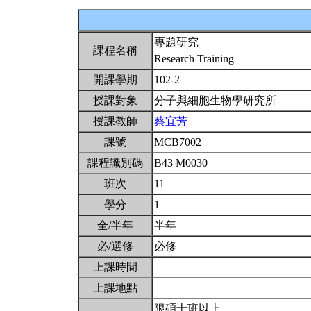
專題研究
課程名稱
Research Training
開課學期
102-2
授課對象
分子與細胞生物學研究所
授課教師
蔡宜芳
課號
MCB7002
課程識別碼
B43 M0030
班次
11
學分
1
全/半年
半年
必/選修
必修
上課時間
上課地點
限碩士班以上