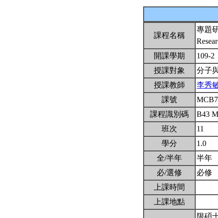
專題
課程名稱
Resear
開課學期
109-2
授課對象
分子
授課教師
李秀
課號
MCB7
課程識別碼
B43 
班次
11
學分
1.0
全/半年
半年
必/選修
必修
上課時間
上課地點
限碩