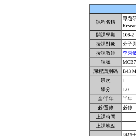
專題
課程名稱
Resear
開課學期
106-2
授課對象
分子
授課教師
李秀
課號
MCB7
課程識別碼
B43 
班次
11
學分
1.0
全/半年
半年
必/選修
必修
上課時間
上課地點
限碩