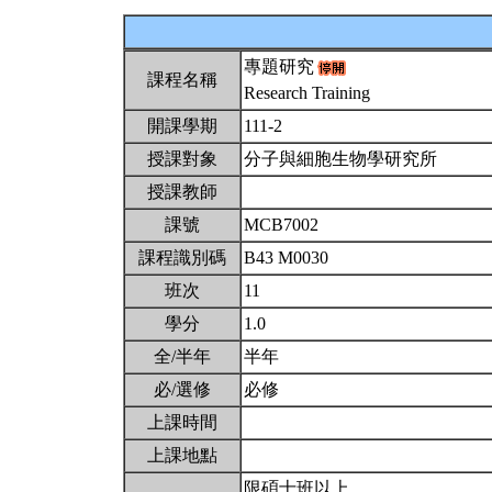
專題研究
課程名稱
Research Training
開課學期
111-2
授課對象
分子與細胞生物學研究所
授課教師
課號
MCB7002
課程識別碼
B43 M0030
班次
11
學分
1.0
全/半年
半年
必/選修
必修
上課時間
上課地點
限碩士班以上