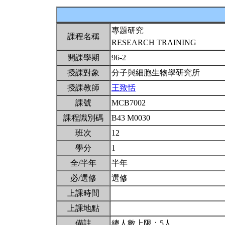
專題研究
課程名稱
RESEARCH TRAINING
開課學期
96-2
授課對象
分子與細胞生物學研究所
授課教師
王致恬
課號
MCB7002
課程識別碼
B43 M0030
班次
12
學分
1
全/半年
半年
必/選修
選修
上課時間
上課地點
備註
總人數上限：5人