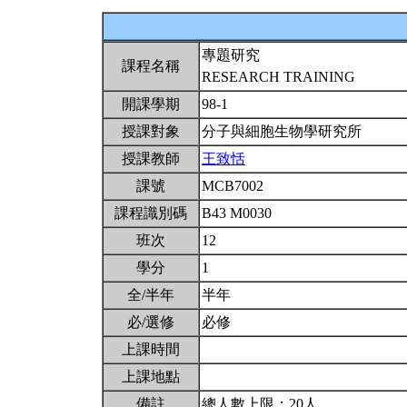
專題研究
課程名稱
RESEARCH TRAINING
開課學期
98-1
授課對象
分子與細胞生物學研究所
授課教師
王致恬
課號
MCB7002
課程識別碼
B43 M0030
班次
12
學分
1
全/半年
半年
必/選修
必修
上課時間
上課地點
備註
總人數上限：20人