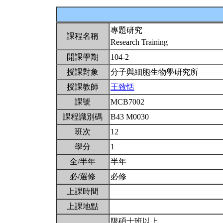
專題研究
課程名稱
Research Training
開課學期
104-2
授課對象
分子與細胞生物學研究所
授課教師
王致恬
課號
MCB7002
課程識別碼
B43 M0030
班次
12
學分
1
全/半年
半年
必/選修
必修
上課時間
上課地點
限碩士班以上