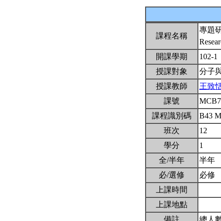
專題
課程名稱
Resear
開課學期
102-1
授課對象
分子
授課教師
王致
課號
MCB7
課程識別碼
B43 
班次
12
學分
1
全/半年
半年
必/選修
必修
上課時間
上課地點
備註
總人數