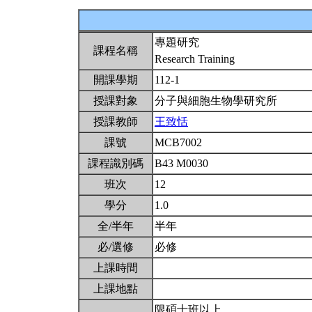
專題研究
課程名稱
Research Training
開課學期
112-1
授課對象
分子與細胞生物學研究所
授課教師
王致恬
課號
MCB7002
課程識別碼
B43 M0030
班次
12
學分
1.0
全/半年
半年
必/選修
必修
上課時間
上課地點
限碩士班以上