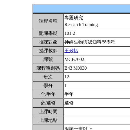
專題研究
課程名稱
Research Training
開課學期
101-2
授課對象
神經生物與認知科學學程
授課教師
王致恬
課號
MCB7002
課程識別碼
B43 M0030
班次
12
學分
1
全/半年
半年
必/選修
選修
上課時間
上課地點
限碩士班以上