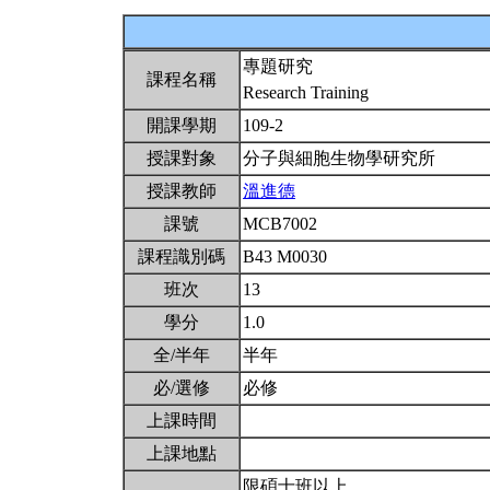
專題研究
課程名稱
Research Training
開課學期
109-2
授課對象
分子與細胞生物學研究所
授課教師
溫進德
課號
MCB7002
課程識別碼
B43 M0030
班次
13
學分
1.0
全/半年
半年
必/選修
必修
上課時間
上課地點
限碩士班以上