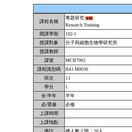
專題研究
課程名稱
Research Training
開課學期
102-1
授課對象
分子與細胞生物學研究所
授課教師
課號
MCB7002
課程識別碼
B43 M0030
班次
13
學分
1
全/半年
半年
必/選修
必修
上課時間
上課地點
備註
總人數上限：20人