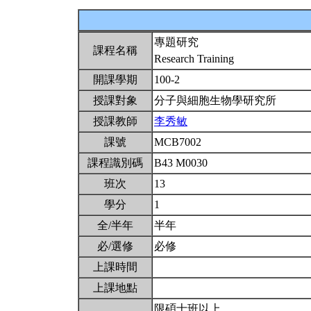
專題研究
課程名稱
Research Training
開課學期
100-2
授課對象
分子與細胞生物學研究所
授課教師
李秀敏
課號
MCB7002
課程識別碼
B43 M0030
班次
13
學分
1
全/半年
半年
必/選修
必修
上課時間
上課地點
限碩士班以上