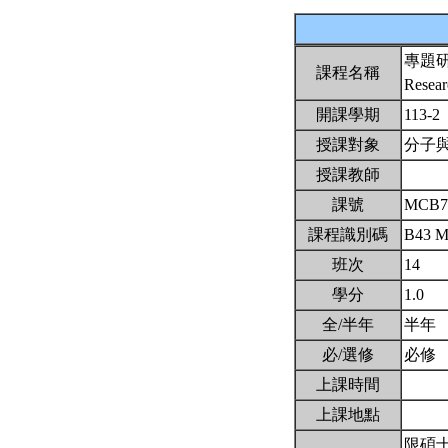
專題
課程名稱
Resear
開課學期
113-2
授課對象
分子
授課教師
課號
MCB7
課程識別碼
B43 
班次
14
學分
1.0
全/半年
半年
必/選修
必修
上課時間
上課地點
限碩