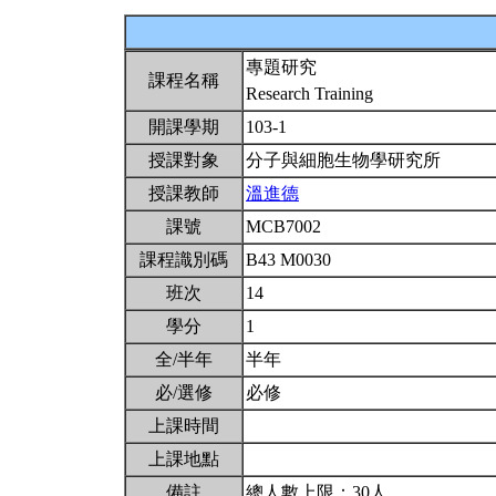
專題研究
課程名稱
Research Training
開課學期
103-1
授課對象
分子與細胞生物學研究所
授課教師
溫進德
課號
MCB7002
課程識別碼
B43 M0030
班次
14
學分
1
全/半年
半年
必/選修
必修
上課時間
上課地點
備註
總人數上限：30人