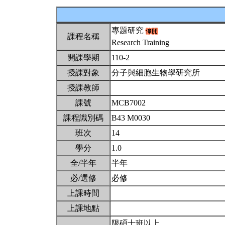
專題研究
課程名稱
Research Training
開課學期
110-2
授課對象
分子與細胞生物學研究所
授課教師
課號
MCB7002
課程識別碼
B43 M0030
班次
14
學分
1.0
全/半年
半年
必/選修
必修
上課時間
上課地點
限碩士班以上