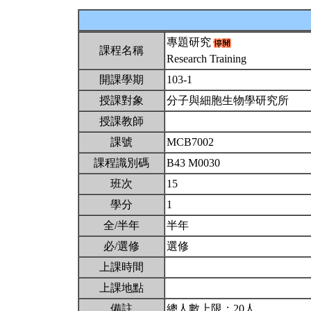
專題研究
課程名稱
Research Training
開課學期
103-1
授課對象
分子與細胞生物學研究所
授課教師
課號
MCB7002
課程識別碼
B43 M0030
班次
15
學分
1
全/半年
半年
必/選修
選修
上課時間
上課地點
備註
總人數上限：20人