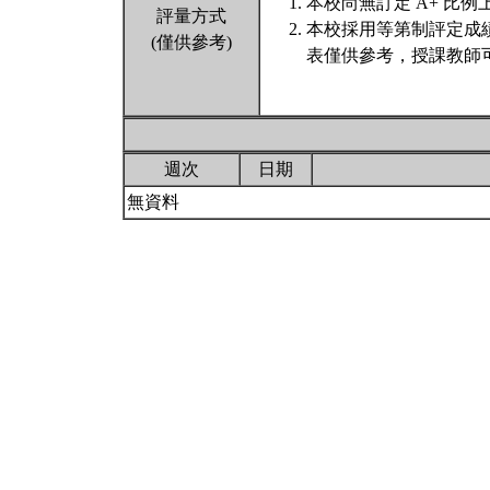
本校尚無訂定 A+ 比例
評量方式
本校採用等第制評定成
(僅供參考)
表僅供參考，授課教師
週次
日期
無資料