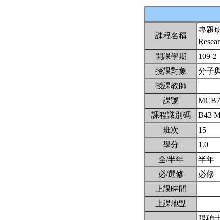
專題
課程名稱
Resear
開課學期
109-2
授課對象
分子
授課教師
課號
MCB7
課程識別碼
B43 
班次
15
學分
1.0
全/半年
半年
必/選修
必修
上課時間
上課地點
限碩