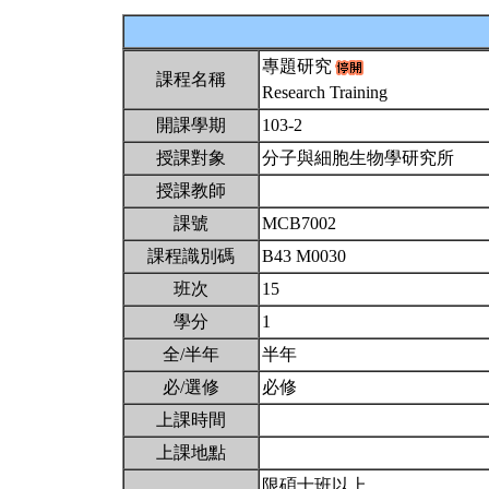
專題研究
課程名稱
Research Training
開課學期
103-2
授課對象
分子與細胞生物學研究所
授課教師
課號
MCB7002
課程識別碼
B43 M0030
班次
15
學分
1
全/半年
半年
必/選修
必修
上課時間
上課地點
限碩士班以上