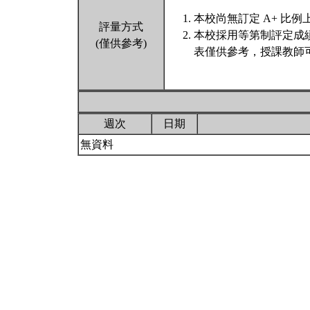
本校尚無訂定 A+ 比例
評量方式
本校採用等第制評定成
(僅供參考)
表僅供參考，授課教師
週次
日期
無資料