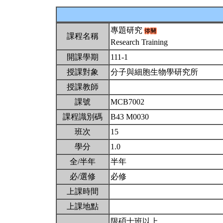
專題研究
課程名稱
Research Training
開課學期
111-1
授課對象
分子與細胞生物學研究所
授課教師
課號
MCB7002
課程識別碼
B43 M0030
班次
15
學分
1.0
全/半年
半年
必/選修
必修
上課時間
上課地點
限碩士班以上