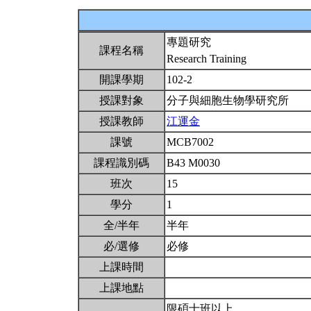
專題研究
課程名稱
Research Training
開課學期
102-2
授課對象
分子與細胞生物學研究所
授課教師
江運金
課號
MCB7002
課程識別碼
B43 M0030
班次
15
學分
1
全/半年
半年
必/選修
必修
上課時間
上課地點
限碩士班以上