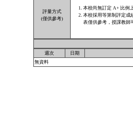
本校尚無訂定 A+ 比例
評量方式
本校採用等第制評定成
(僅供參考)
表僅供參考，授課教師
週次
日期
無資料