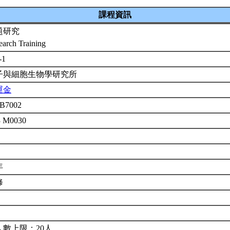
課程資訊
題研究
earch Training
-1
子與細胞生物學研究所
運金
B7002
3 M0030
年
修
人數上限：20人