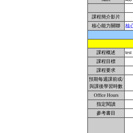
課程簡介影片
核心能力關聯
核
課程概述
test
課程目標
課程要求
預期每週課前或/
與課後學習時數
Office Hours
指定閱讀
參考書目