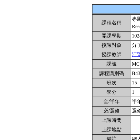
專
課程名稱
Res
開課學期
102
授課對象
分
授課教師
江
課號
MC
課程識別碼
B4
班次
15
學分
1
全/半年
半
必/選修
選
上課時間
上課地點
備註
總