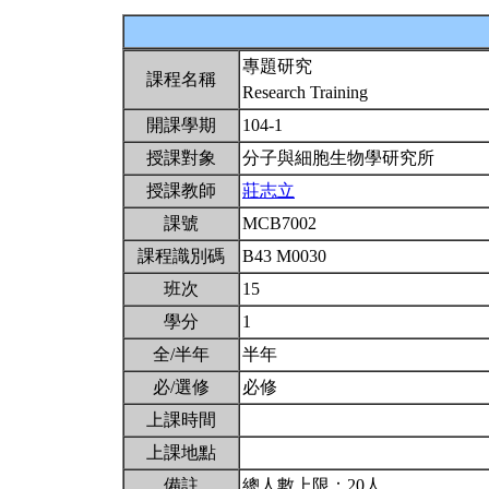
專題研究
課程名稱
Research Training
開課學期
104-1
授課對象
分子與細胞生物學研究所
授課教師
莊志立
課號
MCB7002
課程識別碼
B43 M0030
班次
15
學分
1
全/半年
半年
必/選修
必修
上課時間
上課地點
備註
總人數上限：20人