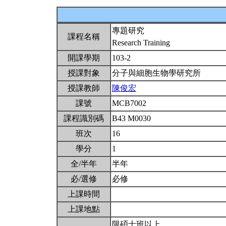
專題研究
課程名稱
Research Training
開課學期
103-2
授課對象
分子與細胞生物學研究所
授課教師
陳俊宏
課號
MCB7002
課程識別碼
B43 M0030
班次
16
學分
1
全/半年
半年
必/選修
必修
上課時間
上課地點
限碩士班以上