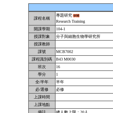
專題研究
課程名稱
Research Training
開課學期
104-1
授課對象
分子與細胞生物學研究所
授課教師
課號
MCB7002
課程識別碼
B43 M0030
班次
16
學分
1
全/半年
半年
必/選修
必修
上課時間
上課地點
備註
總人數上限：20人