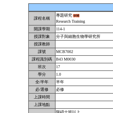
專題研究
課程名稱
Research Training
開課學期
114-1
授課對象
分子與細胞生物學研究所
授課教師
課號
MCB7002
課程識別碼
B43 M0030
班次
17
學分
1.0
全/半年
半年
必/選修
必修
上課時間
上課地點
限碩士班以上