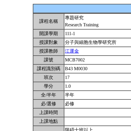
專題研究
課程名稱
Research Training
開課學期
111-1
授課對象
分子與細胞生物學研究所
授課教師
江運金
課號
MCB7002
課程識別碼
B43 M0030
班次
17
學分
1.0
全/半年
半年
必/選修
必修
上課時間
上課地點
限碩士班以上