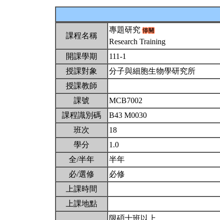
專題研究
課程名稱
Research Training
開課學期
111-1
授課對象
分子與細胞生物學研究所
授課教師
課號
MCB7002
課程識別碼
B43 M0030
班次
18
學分
1.0
全/半年
半年
必/選修
必修
上課時間
上課地點
限碩士班以上