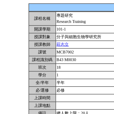
專題研究
課程名稱
Research Training
開課學期
101-1
授課對象
分子與細胞生物學研究所
授課教師
莊志立
課號
MCB7002
課程識別碼
B43 M0030
班次
18
學分
1
全/半年
半年
必/選修
必修
上課時間
上課地點
備註
總人數上限：20人