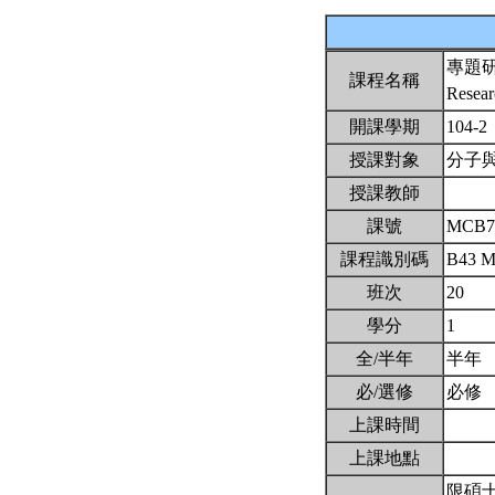
專題
課程名稱
Resear
開課學期
104-2
授課對象
分子
授課教師
課號
MCB7
課程識別碼
B43 
班次
20
學分
1
全/半年
半年
必/選修
必修
上課時間
上課地點
限碩