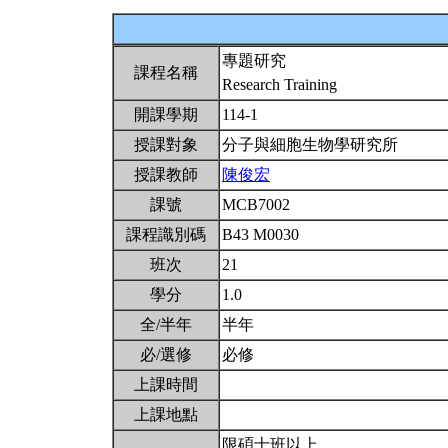
專題研究
課程名稱
Research Training
開課學期
114-1
授課對象
分子與細胞生物學研究所
授課教師
陳俊宏
課號
MCB7002
課程識別碼
B43 M0030
班次
21
學分
1.0
全/半年
半年
必/選修
必修
上課時間
上課地點
限碩士班以上