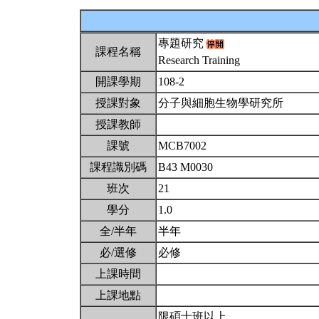
專題研究
課程名稱
Research Training
開課學期
108-2
授課對象
分子與細胞生物學研究所
授課教師
課號
MCB7002
課程識別碼
B43 M0030
班次
21
學分
1.0
全/半年
半年
必/選修
必修
上課時間
上課地點
限碩士班以上