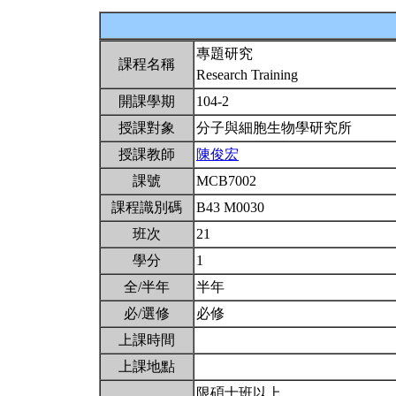
專題研究
課程名稱
Research Training
開課學期
104-2
授課對象
分子與細胞生物學研究所
授課教師
陳俊宏
課號
MCB7002
課程識別碼
B43 M0030
班次
21
學分
1
全/半年
半年
必/選修
必修
上課時間
上課地點
限碩士班以上