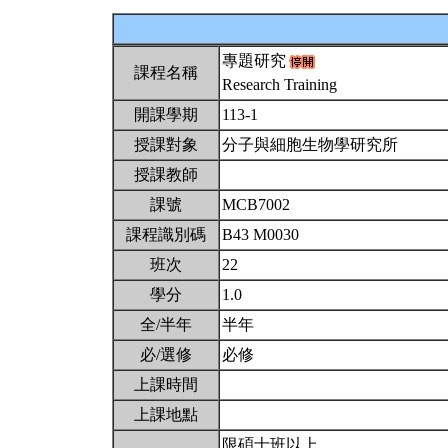
專題研究
課程名稱
Research Training
開課學期
113-1
授課對象
分子與細胞生物學研究所
授課教師
課號
MCB7002
課程識別碼
B43 M0030
班次
22
學分
1.0
全/半年
半年
必/選修
必修
上課時間
上課地點
限碩士班以上