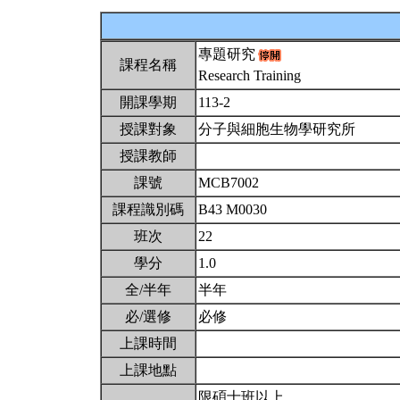
專題研究
課程名稱
Research Training
開課學期
113-2
授課對象
分子與細胞生物學研究所
授課教師
課號
MCB7002
課程識別碼
B43 M0030
班次
22
學分
1.0
全/半年
半年
必/選修
必修
上課時間
上課地點
限碩士班以上